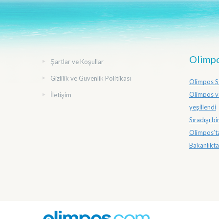
Olimpo
Şartlar ve Koşullar
Gizlilik ve Güvenlik Politikası
Olimpos Sa
Olimpos v
İletişim
yeşillendi
Sıradışı b
Olimpos’ta
Bakanlıktan