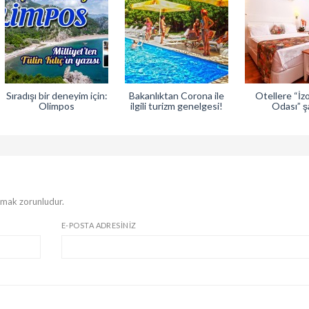
Sıradışı bir deneyim için:
Bakanlıktan Corona ile
Otellere “İz
Olimpos
ilgili turizm genelgesi!
Odası” ş
rmak zorunludur.
E-POSTA ADRESINIZ