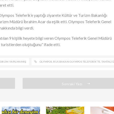
ret etti.
ympos Teleferik’e yaptığı ziyarete Kültür ve Turizm Bakanlığı
urizm Müdürü İbrahim Acar da eşlik etti. Olympos Teleferik Genel
kkında bilgi verdi.
atılan 9 kişilik heyete bilgi veren Olympos Teleferik Genel Müdürü
turistlerden oluştuğunu” ifade etti.
ORUM YAPILMAMIŞ
OLYMPOS
,
RUS BAKAN OLYMPOS TELEFERIK'TE
,
TAHTALI 
Sonraki Yazı