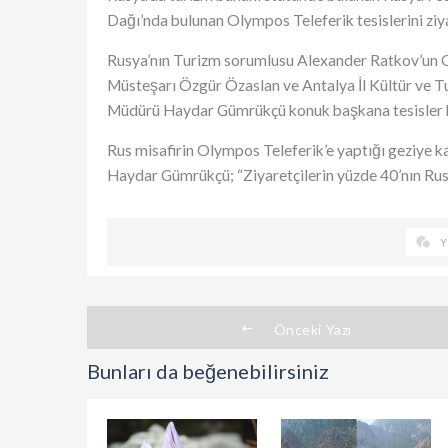
Dağ
ı’nda bulunan Olympos Teleferik tesislerini ziya
Rusya’nın Turizm sorumlusu Alexander Ratkov’un Ol
Müsteşarı Özgür Özaslan ve Antalya İl Kültür ve T
Müdürü Haydar Gümrükçü konuk başkana tesisler ha
Rus misafirin Olympos Teleferik’e yaptığı geziye k
Haydar Gümrükçü; “Ziyaretçilerin yüzde 40’nın Rus 
Y
Önceki Yazı
Bunları da beğenebilirsiniz