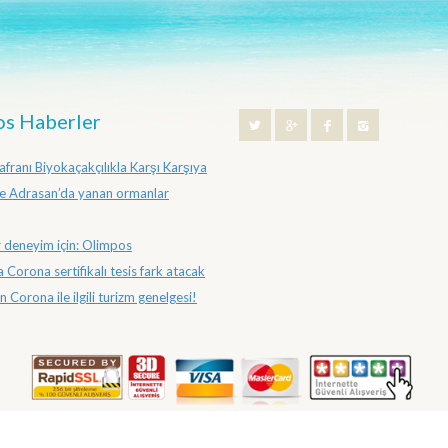
s Haberler
franı Biyokaçakçılıkla Karşı Karşıya
e Adrasan’da yanan ormanlar
ir deneyim için: Olimpos
 Corona sertifikalı tesis fark atacak
 Corona ile ilgili turizm genelgesi!