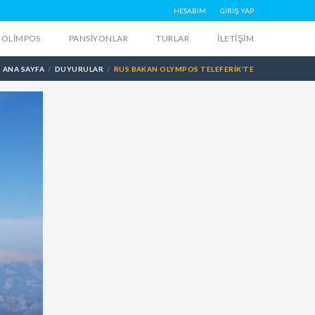
HESABIM
GİRİŞ YAP
OLIMPOS
PANSIYONLAR
TURLAR
İLETIŞIM
ANA SAYFA
DUYURULAR
RUS BAKAN OLYMPOS TELEFERIK’TE