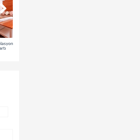
olasyon
Olimpos’un kaderini
Olimpos’ta Gökyüzü ve
artı
değiştirecek imar planı
Bilim Festivali
onaylandı