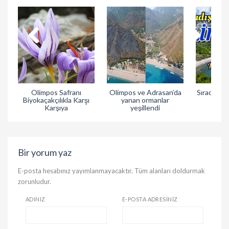
Olimpos Safranı
Olimpos ve Adrasan’da
Sıradışı bi
Biyokaçakçılıkla Karşı
yanan ormanlar
Ol
Karşıya
yeşillendi
Bir yorum yaz
E-posta hesabınız yayımlanmayacaktır. Tüm alanları doldurmak
zorunludur.
ADINIZ
E-POSTA ADRESINIZ