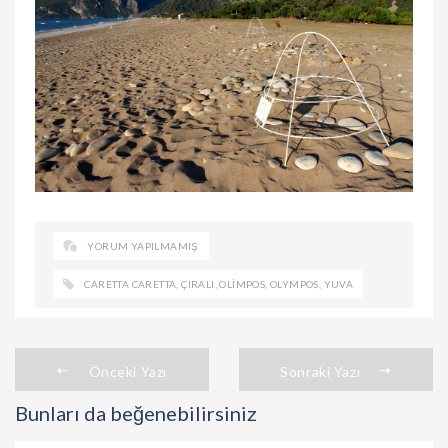
YORUM YAPILMAMIŞ
CARETTA CARETTA
,
ÇIRALI
,
OLIMPOS
,
OLYMPOS
,
YUVA
Önceki Yazı
Sonraki Yazı
Bunları da beğenebilirsiniz