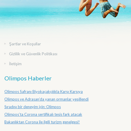
Şartlar ve Koşullar
Gizlilik ve Güvenlik Politikası
İletişim
Olimpos Haberler
Olimpos Safranı Biyokaçakçılıkla Karşı Karşıya
Olimpos ve Adrasan’da yanan ormanlar yeşillendi
Sıradışı bir deneyim için: Olimpos
Olimpos’ta Corona sertifikalı tesis fark atacak
Bakanlıktan Corona ile ilgili turizm genelgesi!