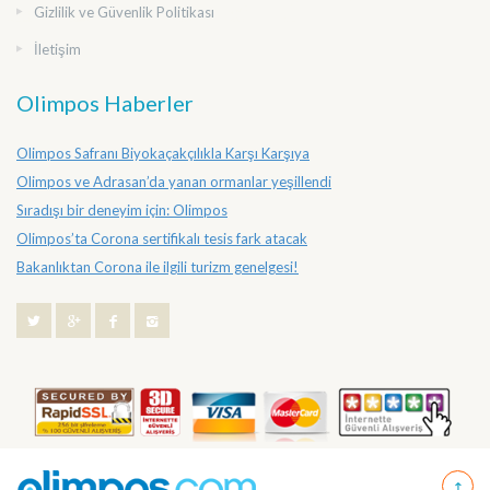
Gizlilik ve Güvenlik Politikası
İletişim
Olimpos Haberler
Olimpos Safranı Biyokaçakçılıkla Karşı Karşıya
Olimpos ve Adrasan’da yanan ormanlar yeşillendi
Sıradışı bir deneyim için: Olimpos
Olimpos’ta Corona sertifikalı tesis fark atacak
Bakanlıktan Corona ile ilgili turizm genelgesi!