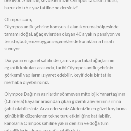
bekliyor. Ailenizle, sevdiklerinizle Olimpos’ta sakin, mutlu,
huzur dolu bir yaz tatiline ne dersiniz?
Olimpos.com;
Olympos antik şehrine komşu sit alanı koruma bölgesinde;
tamamı doğal, ağaç evlerden oluşan 40’a yakın pansiyon ve
tesiste, bütçenize uygun seçeneklerde konaklama fırsatı
sunuyor.
Dünyanın en güzel sahilinde, çam ve portakal ağaçlarının
egzotik kokuları arasında, tarihi Olympos antik şehrinin
görkemli yapılarını ziyaret edebilir, keyif dolu bir tatile
merhaba diyebilirsiniz.
Olympos Dağı’nın asırlardır sönmeyen mitolojik Yanartaş’ının
(Chimera) kayalar arasından çıkan gizemli alevlerinin sırrına
şahit olabilirsiniz. Arzu ederseniz Akdeniz’in en güzel koylarına
günübirlik düzenlenen tekne turu etkinliğine katılabilir,
kanolarla Olimpos sahiline yakın denizin ve doğa tüm
güzelliklerini doyasıya yaşayabilirsiniz.