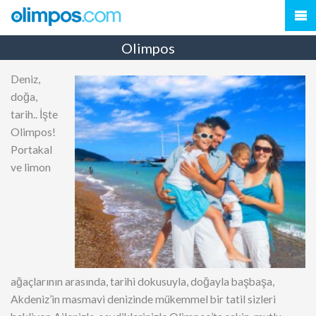
Olimpos
Deniz,
doğa,
tarih.. İşte
Olimpos!
Portakal
ve limon
ağaçlarının arasında, tarihi dokusuyla, doğayla başbaşa,
Akdeniz’in masmavi denizinde mükemmel bir tatil sizleri