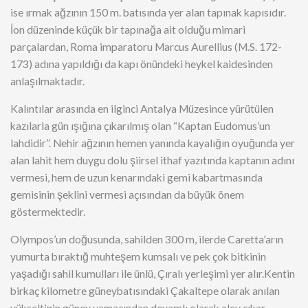
ise ırmak ağzının 150 m. batısında yer alan tapınak kapısıdır.
İon düzeninde küçük bir tapınağa ait olduğu mimari
parçalardan, Roma imparatoru Marcus Aurellius (M.S. 172-
173) adına yapıldığı da kapı önündeki heykel kaidesinden
anlaşılmaktadır.
Kalıntılar arasında en ilginci Antalya Müzesince yürütülen
kazılarla gün ışığına çıkarılmış olan “Kaptan Eudomus’un
lahdidir”. Nehir ağzının hemen yanında kayalığın oyuğunda yer
alan lahit hem duygu dolu şiirsel ithaf yazıtında kaptanın adını
vermesi, hem de uzun kenarındaki gemi kabartmasında
gemisinin şeklini vermesi açısından da büyük önem
göstermektedir.
Olympos’un doğusunda, sahilden 300 m, ilerde Caretta’arın
yumurta bıraktığ muhteşem kumsalı ve pek çok bitkinin
yaşadığı sahil kumulları ile ünlü, Çıralı yerleşimi yer alır.Kentin
birkaç kilometre güneybatısındaki Çakaltepe olarak anılan