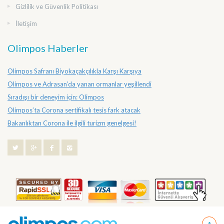
Gizlilik ve Güvenlik Politikası
İletişim
Olimpos Haberler
Olimpos Safranı Biyokaçakçılıkla Karşı Karşıya
Olimpos ve Adrasan’da yanan ormanlar yeşillendi
Sıradışı bir deneyim için: Olimpos
Olimpos’ta Corona sertifikalı tesis fark atacak
Bakanlıktan Corona ile ilgili turizm genelgesi!