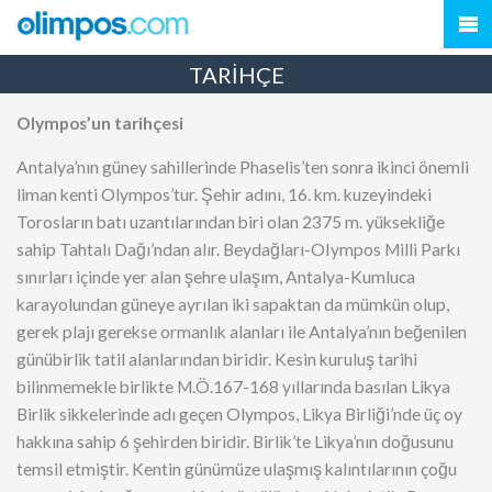
TARİHÇE
Olympos’un tarihçesi
Antalya’nın güney sahillerinde Phaselis’ten sonra ikinci önemli
liman kenti Olympos’tur. Şehir adını, 16. km. kuzeyindeki
Torosların batı uzantılarından biri olan 2375 m. yüksekliğe
sahip Tahtalı Dağı’ndan alır. Beydağları-OIympos Milli Parkı
sınırları içinde yer alan şehre ulaşım, Antalya-Kumluca
karayolundan güneye ayrılan iki sapaktan da mümkün olup,
gerek plajı gerekse ormanlık alanları ile Antalya’nın beğenilen
günübirlik tatil alanlarından biridir. Kesin kuruluş tarihi
bilinmemekle birlikte M.Ö.167-168 yıllarında basılan Likya
Birlik sikkelerinde adı geçen Olympos, Likya Birliği’nde üç oy
hakkına sahip 6 şehirden biridir. Birlik’te Likya’nın doğusunu
temsil etmiştir. Kentin günümüze ulaşmış kalıntılarının çoğu