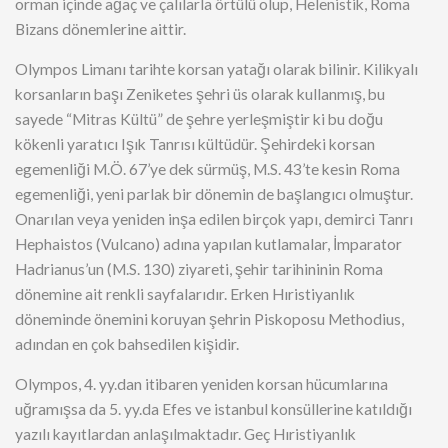
orman içinde ağaç ve çalılarla örtülü olup, Helenistik, Roma
Bizans dönemlerine aittir.
Olympos Limanı tarihte korsan yatağı olarak bilinir. Kilikyalı
korsanların başı Zeniketes şehri üs olarak kullanmış, bu
sayede “Mitras Kültü” de şehre yerleşmiştir ki bu doğu
kökenli yaratıcı Işık Tanrısı kültüdür. Şehirdeki korsan
egemenliği M.Ö. 67’ye dek sürmüş, M.S. 43’te kesin Roma
egemenliği, yeni parlak bir dönemin de başlangıcı olmuştur.
Onarılan veya yeniden inşa edilen birçok yapı, demirci Tanrı
Hephaistos (Vulcano) adına yapılan kutlamalar, İmparator
Hadrianus’un (M.S. 130) ziyareti, şehir tarihininin Roma
dönemine ait renkli sayfalarıdır. Erken Hıristiyanlık
döneminde önemini koruyan şehrin Piskoposu Methodius,
adından en çok bahsedilen kişidir.
Olympos, 4. yy.dan itibaren yeniden korsan hücumlarına
uğramışsa da 5. yy.da Efes ve istanbul konsüllerine katıldığı
yazılı kayıtlardan anlaşılmaktadır. Geç Hıristiyanlık