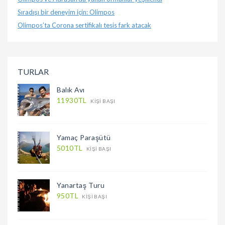
Sıradışı bir deneyim için: Olimpos
Olimpos’ta Corona sertifikalı tesis fark atacak
TURLAR
Balık Avı
11930TL
KIŞI BAŞI
Yamaç Paraşütü
5010TL
KIŞI BAŞI
Yanartaş Turu
950TL
KIŞI BAŞI