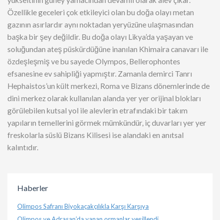
yükseltinin güney yamacından devamlı olarak alev çıkar.
Özellikle geceleri çok etkileyici olan bu doğa olayı metan
gazının asırlardır aynı noktadan yeryüzüne ulaşmasından
başka bir şey değildir. Bu doğa olayı Likya’da yaşayan ve
soluğundan ateş püskürdüğüne inanılan Khimaira canavarı ile
özdeşleşmiş ve bu sayede Olympos, Bellerophontes
efsanesine ev sahipliği yapmıştır. Zamanla demirci Tanrı
Hephaistos’un kült merkezi, Roma ve Bizans dönemlerinde de
dini merkez olarak kullanılan alanda yer yer orijinal blokları
görülebilen kutsal yol ile alevlerin etrafındaki bir takım
yapıların temellerini görmek mümkündür, iç duvarları yer yer
freskolarla süslü Bizans Kilisesi ise alandaki en anıtsal
kalıntıdır.
Haberler
Olimpos Safranı Biyokaçakçılıkla Karşı Karşıya
Olimpos ve Adrasan’da yanan ormanlar yeşillendi