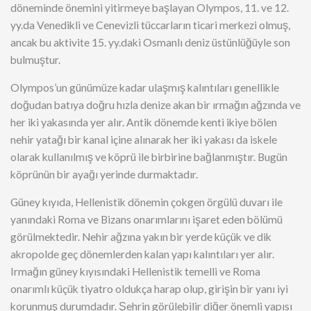
döneminde önemini yitirmeye başlayan Olympos, 11. ve 12.
yy.da Venedikli ve Cenevizli tüccarların ticari merkezi olmuş,
ancak bu aktivite 15. yy.daki Osmanlı deniz üstünlüğüyle son
bulmuştur.
Olympos’un günümüze kadar ulaşmış kalıntıları genellikle
doğudan batıya doğru hızla denize akan bir ırmağın ağzında ve
her iki yakasında yer alır. Antik dönemde kenti ikiye bölen
nehir yatağı bir kanal içine alınarak her iki yakası da iskele
olarak kullanılmış ve köprü ile birbirine bağlanmıştır. Bugün
köprünün bir ayağı yerinde durmaktadır.
Güney kıyıda, Hellenistik dönemin çokgen örgülü duvarı ile
yanındaki Roma ve Bizans onarımlarını işaret eden bölümü
görülmektedir. Nehir ağzına yakın bir yerde küçük ve dik
akropolde geç dönemlerden kalan yapı kalıntıları yer alır.
Irmağın güney kıyısındaki Hellenistik temelli ve Roma
onarımlı küçük tiyatro oldukça harap olup, girişin bir yanı iyi
korunmuş durumdadır. Şehrin görülebilir diğer önemli yapısı