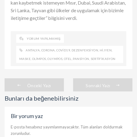
kan kaybetmek istemeyen Mısır, Dubai, Suudi Arabistan,
Sri Lanka, Tayvan gibi ülkeler de uygulamak için bizimle
iletişime geçtiler” bilgisini verdi.
YORUM YAPILMAMIŞ
ANTALYA
,
CORONA
,
COVID19
,
DEZENFEKSIYON
,
HIJYEN
,
MASKE
,
OLIMPOS
,
OLYMPOS
,
OTEL
,
PANSIYON
,
SERTIFIKASYON
Önceki Yazı
Sonraki Yazı
Bunları da beğenebilirsiniz
Bir yorum yaz
E-posta hesabınız yayımlanmayacaktır. Tüm alanları doldurmak
zorunludur.