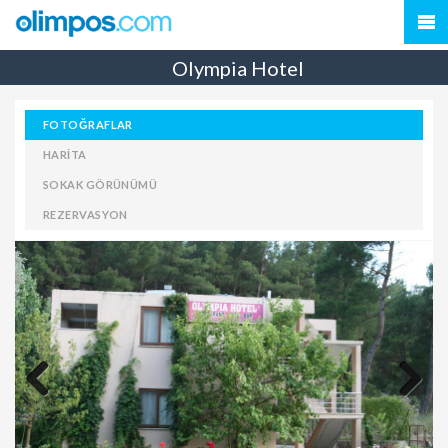
Olympia Hotel
FOTOĞRAFLAR
HARITA
SOKAK GÖRÜNÜMÜ
REZERVASYON
Previous
Next